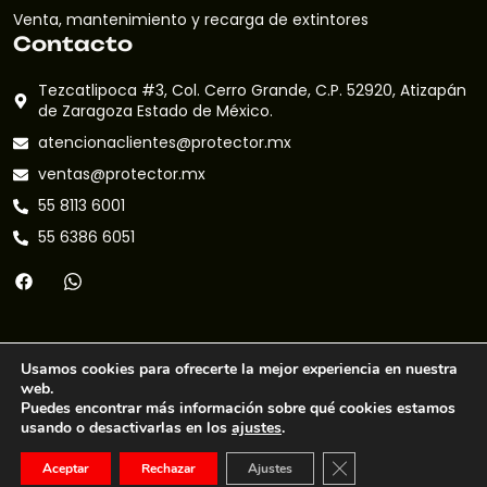
Venta, mantenimiento y recarga de extintores
Contacto
Tezcatlipoca #3, Col. Cerro Grande, C.P. 52920, Atizapán
de Zaragoza Estado de México.
atencionaclientes@protector.mx
ventas@protector.mx
55 8113 6001
55 6386 6051
Usamos cookies para ofrecerte la mejor experiencia en nuestra
web.
Puedes encontrar más información sobre qué cookies estamos
usando o desactivarlas en los
ajustes
.
© 2024 Protector Extintores | Todos los derechos reservados |
Sitio desarrollado por
Cerrar el banner de 
Aceptar
Rechazar
Ajustes